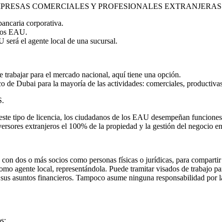
EMPRESAS COMERCIALES Y PROFESIONALES EXTRANJERAS
bancaria corporativa.
 los EAU.
 será el agente local de una sucursal.
re trabajar para el mercado nacional, aquí tiene una opción.
de Dubai para la mayoría de las actividades: comerciales, productivas 
.
 este tipo de licencia, los ciudadanos de los EAU desempeñan funciones 
versores extranjeros el 100% de la propiedad y la gestión del negocio 
con dos o más socios como personas físicas o jurídicas, para comparti
o agente local, representándola. Puede tramitar visados de trabajo para
n sus asuntos financieros. Tampoco asume ninguna responsabilidad por l
s;